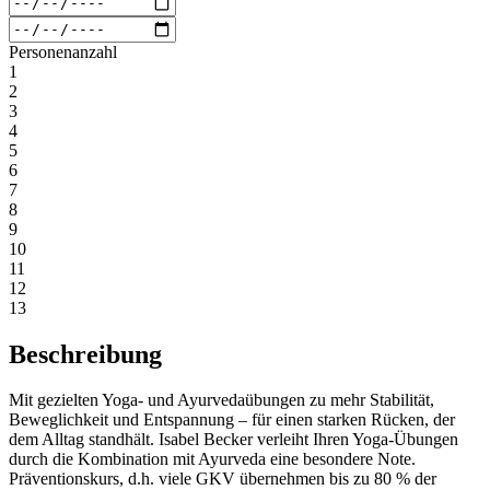
Personenanzahl
1
2
3
4
5
6
7
8
9
10
11
12
13
Beschreibung
Mit gezielten Yoga- und Ayurvedaübungen zu mehr Stabilität,
Beweglichkeit und Entspannung – für einen starken Rücken, der
dem Alltag standhält. Isabel Becker verleiht Ihren Yoga-Übungen
durch die Kombination mit Ayurveda eine besondere Note.
Präventionskurs, d.h. viele GKV übernehmen bis zu 80 % der