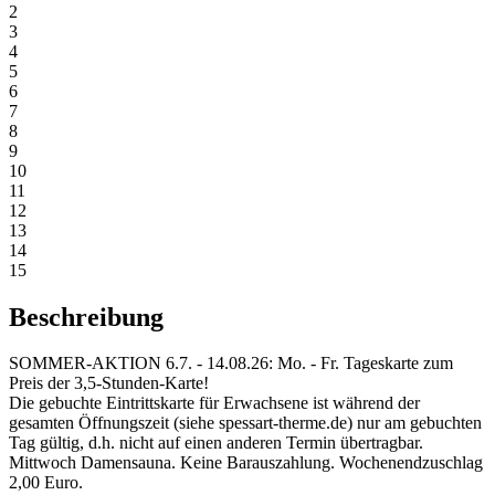
2
3
4
5
6
7
8
9
10
11
12
13
14
15
Beschreibung
SOMMER-AKTION 6.7. - 14.08.26: Mo. - Fr. Tageskarte zum
Preis der 3,5-Stunden-Karte!
Die gebuchte Eintrittskarte für Erwachsene ist während der
gesamten Öffnungszeit (siehe spessart-therme.de) nur am gebuchten
Tag gültig, d.h. nicht auf einen anderen Termin übertragbar.
Mittwoch Damensauna. Keine Barauszahlung. Wochenendzuschlag
2,00 Euro.