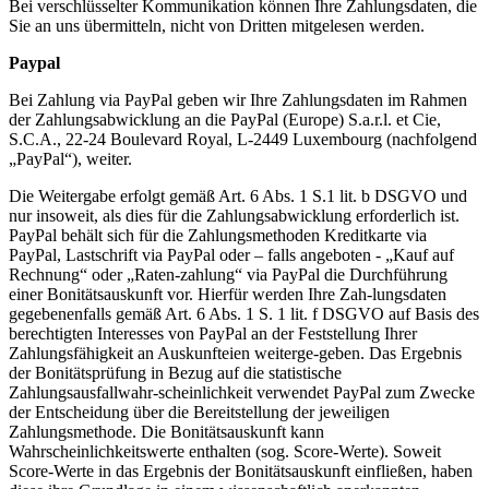
Bei verschlüsselter Kommunikation können Ihre Zahlungsdaten, die
Sie an uns übermitteln, nicht von Dritten mitgelesen werden.
Paypal
Bei Zahlung via PayPal geben wir Ihre Zahlungsdaten im Rahmen
der Zahlungsabwicklung an die PayPal (Europe) S.a.r.l. et Cie,
S.C.A., 22-24 Boulevard Royal, L-2449 Luxembourg (nachfolgend
„PayPal“), weiter.
Die Weitergabe erfolgt gemäß Art. 6 Abs. 1 S.1 lit. b DSGVO und
nur insoweit, als dies für die Zahlungsabwicklung erforderlich ist.
PayPal behält sich für die Zahlungsmethoden Kreditkarte via
PayPal, Lastschrift via PayPal oder – falls angeboten - „Kauf auf
Rechnung“ oder „Raten-zahlung“ via PayPal die Durchführung
einer Bonitätsauskunft vor. Hierfür werden Ihre Zah-lungsdaten
gegebenenfalls gemäß Art. 6 Abs. 1 S. 1 lit. f DSGVO auf Basis des
berechtigten Interesses von PayPal an der Feststellung Ihrer
Zahlungsfähigkeit an Auskunfteien weiterge-geben. Das Ergebnis
der Bonitätsprüfung in Bezug auf die statistische
Zahlungsausfallwahr-scheinlichkeit verwendet PayPal zum Zwecke
der Entscheidung über die Bereitstellung der jeweiligen
Zahlungsmethode. Die Bonitätsauskunft kann
Wahrscheinlichkeitswerte enthalten (sog. Score-Werte). Soweit
Score-Werte in das Ergebnis der Bonitätsauskunft einfließen, haben