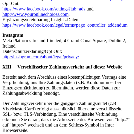
Opt-Out:
https://www.facebook.com/settings?tab=ads
und
http://www.youronlinechoices.com
.
Ergänzungsvereinbarung Insights-Daten:
https://www.facebook.com/legal/terms/page_controller_addendum
.
Instagram
Meta Platforms Ireland Limited, 4 Grand Canal Square, Dublin 2,
Ireland
Datenschutzerklärung/Opt-Out:
http://instagram.com/about/legal/privacy/
.
XIII. Verschlüsselter Zahlungsverkehr auf dieser Website
Besteht nach dem Abschluss eines kostenpflichtigen Vertrags eine
Verpflichtung, uns Ihre Zahlungsdaten (z.B. Kontonummer bei
Einzugsermächtigung) zu übermitteln, werden diese Daten zur
Zahlungsabwicklung benötigt.
Der Zahlungsverkehr über die gängigen Zahlungsmittel (z.B.
Visa/MasterCard) erfolgt ausschließlich über eine verschlüsselte
SSL- bzw. TLS-Verbindung. Eine verschlüsselte Verbindung
erkennen Sie daran, dass die Adresszeile des Browsers von "http://"
auf "https://" wechselt und an dem Schloss-Symbol in Ihrer
Browserzeile.