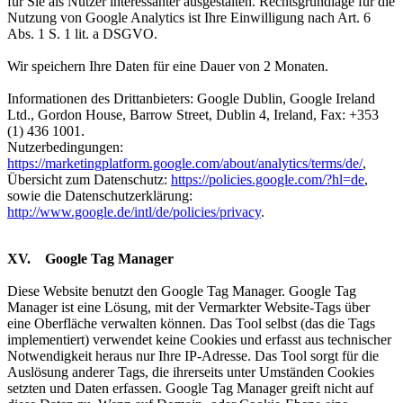
für Sie als Nutzer interessanter ausgestalten. Rechtsgrundlage für die
Nutzung von Google Analytics ist Ihre Einwilligung nach Art. 6
Abs. 1 S. 1 lit. a DSGVO.
Wir speichern Ihre Daten für eine Dauer von 2 Monaten.
Informationen des Drittanbieters: Google Dublin, Google Ireland
Ltd., Gordon House, Barrow Street, Dublin 4, Ireland, Fax: +353
(1) 436 1001.
Nutzerbedingungen:
https://marketingplatform.google.com/about/analytics/terms/de/
,
Übersicht zum Datenschutz:
https://policies.google.com/?hl=de
,
sowie die Datenschutzerklärung:
http://www.google.de/intl/de/policies/privacy
.
XV. Google Tag Manager
Diese Website benutzt den Google Tag Manager. Google Tag
Manager ist eine Lösung, mit der Vermarkter Website-Tags über
eine Oberfläche verwalten können. Das Tool selbst (das die Tags
implementiert) verwendet keine Cookies und erfasst aus technischer
Notwendigkeit heraus nur Ihre IP-Adresse. Das Tool sorgt für die
Auslösung anderer Tags, die ihrerseits unter Umständen Cookies
setzten und Daten erfassen. Google Tag Manager greift nicht auf