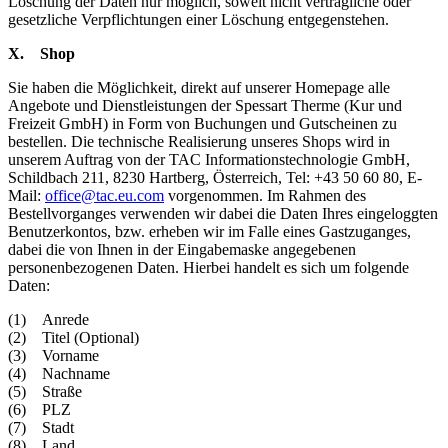
Löschung der Daten nur möglich, soweit nicht vertragliche oder
gesetzliche Verpflichtungen einer Löschung entgegenstehen.
X. Shop
Sie haben die Möglichkeit, direkt auf unserer Homepage alle
Angebote und Dienstleistungen der Spessart Therme (Kur und
Freizeit GmbH) in Form von Buchungen und Gutscheinen zu
bestellen. Die technische Realisierung unseres Shops wird in
unserem Auftrag von der TAC Informationstechnologie GmbH,
Schildbach 211, 8230 Hartberg, Österreich, Tel: +43 50 60 80, E-
Mail:
office@tac.eu.com
vorgenommen. Im Rahmen des
Bestellvorganges verwenden wir dabei die Daten Ihres eingeloggten
Benutzerkontos, bzw. erheben wir im Falle eines Gastzuganges,
dabei die von Ihnen in der Eingabemaske angegebenen
personenbezogenen Daten. Hierbei handelt es sich um folgende
Daten:
(1) Anrede
(2) Titel (Optional)
(3) Vorname
(4) Nachname
(5) Straße
(6) PLZ
(7) Stadt
(8) Land