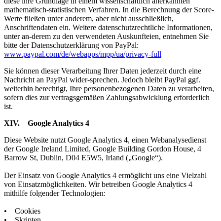
diese ihre Grundlage in einem wissenschaftlich anerkannten
mathematisch-statistischen Verfahren. In die Berechnung der Score-
Werte fließen unter anderem, aber nicht ausschließlich,
Anschriftendaten ein. Weitere datenschutzrechtliche Informationen,
unter an-derem zu den verwendeten Auskunfteien, entnehmen Sie
bitte der Datenschutzerklärung von PayPal:
www.paypal.com/de/webapps/mpp/ua/privacy-full
Sie können dieser Verarbeitung Ihrer Daten jederzeit durch eine
Nachricht an PayPal wider-sprechen. Jedoch bleibt PayPal ggf.
weiterhin berechtigt, Ihre personenbezogenen Daten zu verarbeiten,
sofern dies zur vertragsgemäßen Zahlungsabwicklung erforderlich
ist.
XIV. Google Analytics 4
Diese Website nutzt Google Analytics 4, einen Webanalysedienst
der Google Ireland Limited, Google Building Gordon House, 4
Barrow St, Dublin, D04 E5W5, Irland („Google“).
Der Einsatz von Google Analytics 4 ermöglicht uns eine Vielzahl
von Einsatzmöglichkeiten. Wir betreiben Google Analytics 4
mithilfe folgender Technologien:
• Cookies
• Skripten